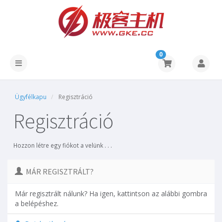
0
Ügyfélkapu
Regisztráció
Regisztráció
Hozzon létre egy fiókot a velünk . . .
MÁR REGISZTRÁLT?
Már regisztrált nálunk? Ha igen, kattintson az alábbi gombra
a belépéshez.