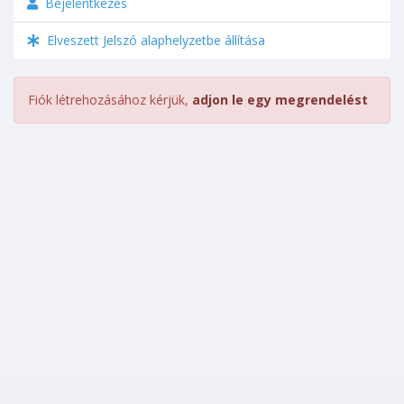
Bejelentkezés
Elveszett Jelszó alaphelyzetbe állítása
Fiók létrehozásához kérjük,
adjon le egy megrendelést